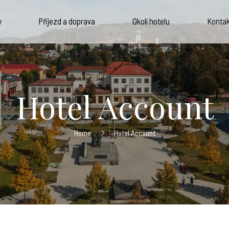
y
Příjezd a doprava
Okolí hotelu
Kontak
Hotel Account
Home
Hotel Account