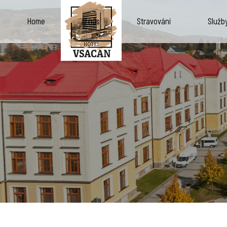
Home
O nás
Stravování
Služb