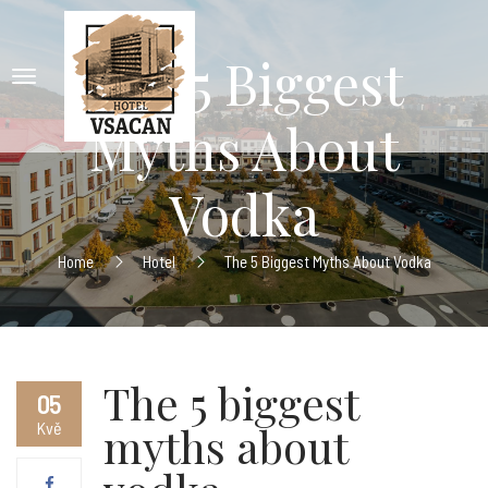
The 5 Biggest
Myths About
Vodka
Home
Hotel
The 5 Biggest Myths About Vodka
The 5 biggest
05
Kvě
myths about